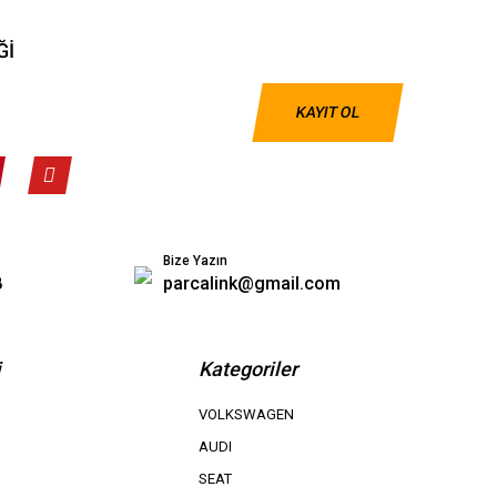
Ğİ
KAYIT OL
Bize Yazın
8
parcalink@gmail.com
i
Kategoriler
VOLKSWAGEN
AUDI
SEAT