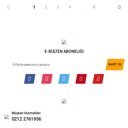
1
2
3
4
..
8
E-BÜLTEN ABONELİĞİ
KAYIT OL
Müşteri Hizmetleri
0212 2761956