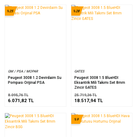
%25
%28
GM / PSA / MOPAR
GATES
Peugeot 3008 1.2 Devirdaim Su
Peugeot 3008 1.5 BlueHDI
Pompası Orijinal PSA
Eksantrik Mili Takımı Set 8mm
Zincir GATES
8.095,76 TL
25.719,36 TL
6.071,82 TL
18.517,94 TL
%9