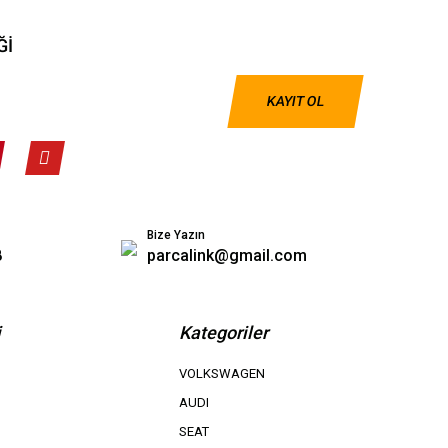
Ğİ
KAYIT OL
Bize Yazın
8
parcalink@gmail.com
i
Kategoriler
VOLKSWAGEN
AUDI
SEAT