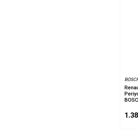
BOSC
Renau
Periy
BOS
1.3