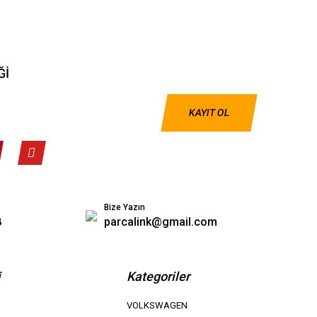
Ğİ
KAYIT OL
Bize Yazın
8
parcalink@gmail.com
i
Kategoriler
VOLKSWAGEN