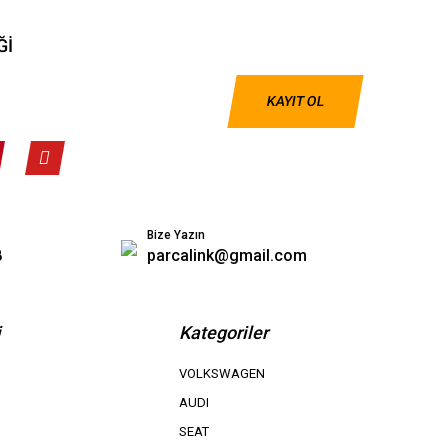
Ğİ
KAYIT OL
Bize Yazın
8
parcalink@gmail.com
i
Kategoriler
VOLKSWAGEN
AUDI
SEAT