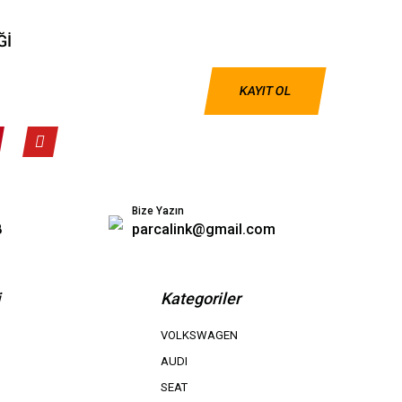
Ğİ
KAYIT OL
Bize Yazın
8
parcalink@gmail.com
i
Kategoriler
VOLKSWAGEN
AUDI
SEAT