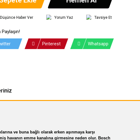
ı Düşünce Haber Ver
Yorum Yaz
Tavsiye Et
 Paylaşın!
witter
Pinterest
Whatsapp
riniz
ıklarına ve buna bağlı olarak erken aşınmaya karşı
lmemiş havanın emme kanalına girmesine neden olur. Bosch