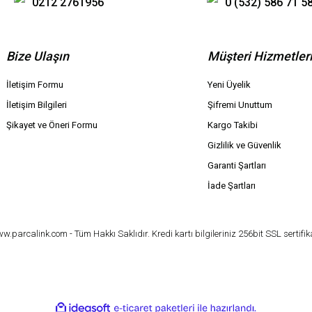
0212 2761956
0 (532) 586 71 5
Bize Ulaşın
Müşteri Hizmetler
İletişim Formu
Yeni Üyelik
İletişim Bilgileri
Şifremi Unuttum
Şikayet ve Öneri Formu
Kargo Takibi
Gizlilik ve Güvenlik
Garanti Şartları
İade Şartları
parcalink.com - Tüm Hakkı Saklıdır. Kredi kartı bilgileriniz 256bit SSL sertifik
ile
ideasoft
e-