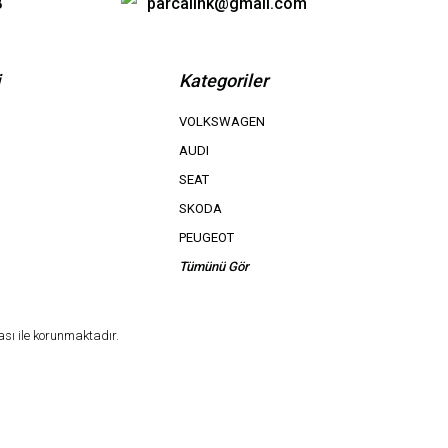
8
parcalink@gmail.com
i
Kategoriler
VOLKSWAGEN
AUDI
SEAT
SKODA
PEUGEOT
Tümünü Gör
ası ile korunmaktadır.