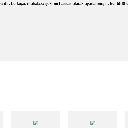
e vardır; bu keçe, muhafaza şekline hassas olarak uyarlanmıştır, her türlü
Skoda Rapid 1.0 TSI 95 BG Hava Filtresi Mann Marka
nularda yetersiz gördüğünüz noktaları öneri formunu kullanarak tarafımıza iletebi
Bu ürüne ilk yorumu siz yapın!
Yorum Yaz