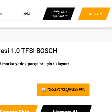
GİRİŞ YAP
ARA
SEPETİM
veya Kayıt Ol
resi 1.0 TFSI BOSCH
arka yedek parçaları için tıklayınız...
TAKSİT SEÇENEKLERİ
Sepete Ekle
Hemen Al