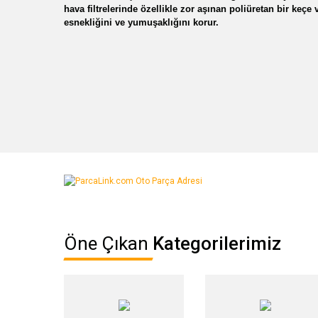
hava filtrelerinde özellikle zor aşınan poliüretan bir keç
esnekliğini ve yumuşaklığını korur.
Bu ürünün fiyat bilgisi, resim, ürün açıklamalarında ve diğer ko
Görüş ve önerileriniz için teşekkür ederiz.
Ürün resmi kalitesiz, bozuk veya görüntülenemiyor.
Öne Çıkan
Kategorilerimiz
Ürün açıklamasında eksik bilgiler bulunuyor.
Ürün bilgilerinde hatalar bulunuyor.
Ürün fiyatı diğer sitelerden daha pahalı.
Bu ürüne benzer farklı alternatifler olmalı.