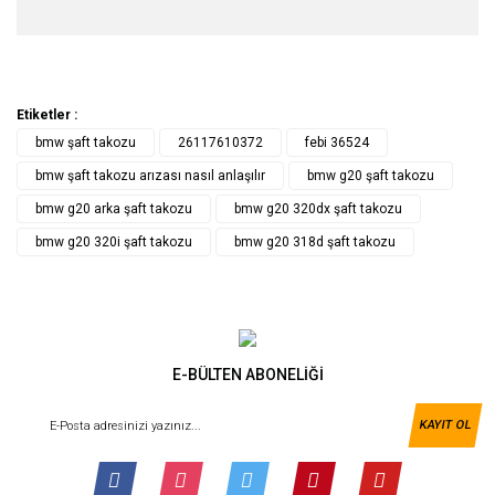
Etiketler :
bmw şaft takozu
26117610372
febi 36524
bmw şaft takozu arızası nasıl anlaşılır
bmw g20 şaft takozu
bmw g20 arka şaft takozu
bmw g20 320dx şaft takozu
bmw g20 320i şaft takozu
bmw g20 318d şaft takozu
E-BÜLTEN ABONELİĞİ
KAYIT OL