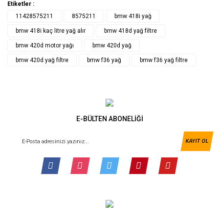
Etiketler :
11428575211
8575211
bmw 418i yağ
bmw 418i kaç litre yağ alır
bmw 418d yağ filtre
bmw 420d motor yağı
bmw 420d yağ
bmw 420d yağ filtre
bmw f36 yağ
bmw f36 yağ filtre
E-BÜLTEN ABONELİĞİ
KAYIT OL