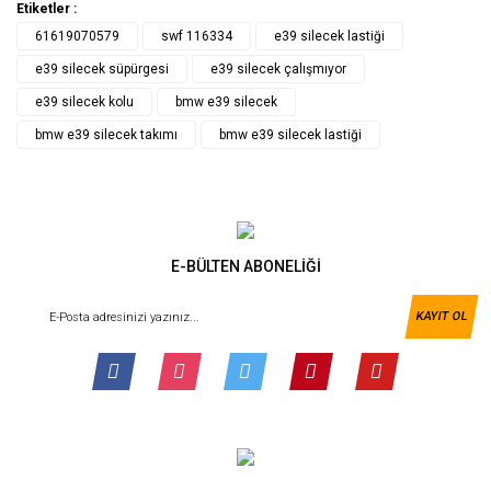
Etiketler :
61619070579
swf 116334
e39 silecek lastiği
e39 silecek süpürgesi
e39 silecek çalışmıyor
e39 silecek kolu
bmw e39 silecek
bmw e39 silecek takımı
bmw e39 silecek lastiği
E-BÜLTEN ABONELİĞİ
KAYIT OL