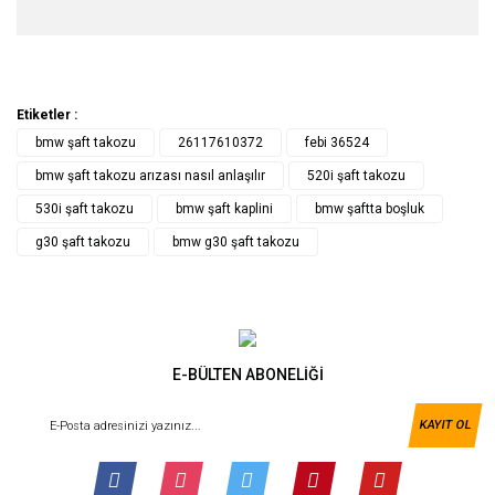
Etiketler :
bmw şaft takozu
26117610372
febi 36524
bmw şaft takozu arızası nasıl anlaşılır
520i şaft takozu
530i şaft takozu
bmw şaft kaplini
bmw şaftta boşluk
g30 şaft takozu
bmw g30 şaft takozu
E-BÜLTEN ABONELİĞİ
KAYIT OL