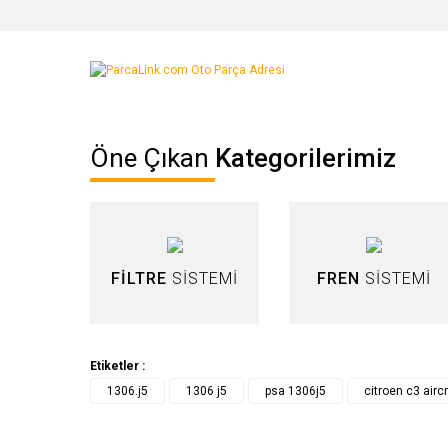
Bu ürünün fiyat bilgisi, resim, ürün açıklamalarında ve diğer ko
Görüş ve önerileriniz için teşekkür ederiz.
Ürün resmi kalitesiz, bozuk veya görüntülenemiyor.
Öne Çıkan
Kategorilerimiz
Ürün açıklamasında eksik bilgiler bulunuyor.
Ürün bilgilerinde hatalar bulunuyor.
Ürün fiyatı diğer sitelerden daha pahalı.
Bu ürüne benzer farklı alternatifler olmalı.
FİLTRE
SİSTEMİ
FREN
SİSTEMİ
Etiketler :
1306.j5
1306 j5
psa 1306j5
citroen c3 air