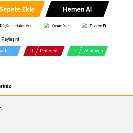
Sepete Ekle
Hemen Al
ı Düşünce Haber Ver
Yorum Yaz
Tavsiye Et
 Paylaşın!
witter
Pinterest
Whatsapp
riniz
.