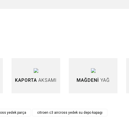
nularda yetersiz gördüğünüz noktaları öneri formunu kullanarak tarafımıza iletebi
Bu ürüne ilk yorumu siz yapın!
Yorum Yaz
KAPORTA
AKSAMI
MAĞDENİ
YAĞ
Gönder
cross yedek parça
citroen c3 aircross yedek su depo kapagı