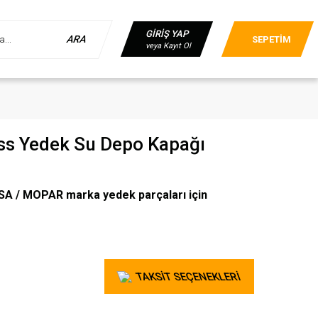
GİRİŞ YAP
ARA
SEPETİM
veya Kayıt Ol
oss Yedek Su Depo Kapağı
A / MOPAR marka yedek parçaları için
TAKSİT SEÇENEKLERİ