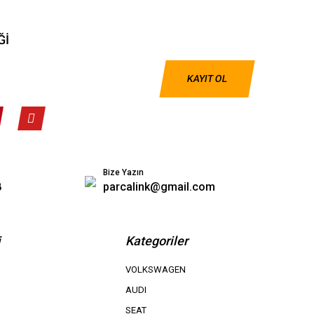
Ğİ
KAYIT OL
Bize Yazın
8
parcalink@gmail.com
i
Kategoriler
VOLKSWAGEN
AUDI
SEAT