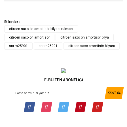
Etiketler :
citroen saxo ön amortisör bilyası rulmanı
citroen saxo ön amortisör
citroen saxo ön amortisör bilya
snr.m25901
snr m25901
citroen saxo amortisör bilyası
E-BÜLTEN ABONELİĞİ
KAYIT OL