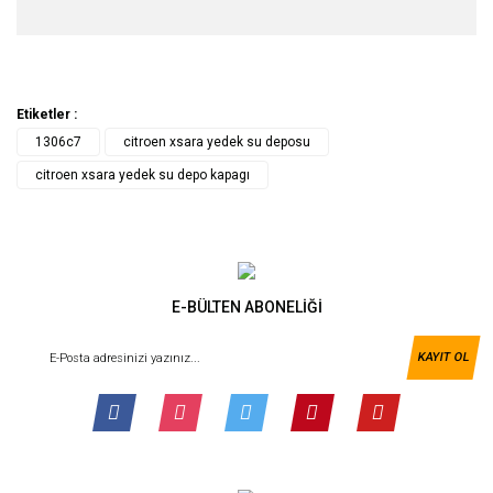
Etiketler :
1306c7
citroen xsara yedek su deposu
citroen xsara yedek su depo kapagı
E-BÜLTEN ABONELİĞİ
KAYIT OL