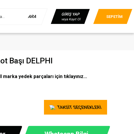
GİRİŞ YAP
ARA
SEPETİM
veya Kayıt Ol
Rot Başı DELPHI
marka yedek parçaları için tıklayınız...
TAKSİT SEÇENEKLERİ
er
Whatsapp Bilgi