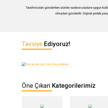
Tarafımızdan gönderilen ürünler sadece usulune uygun kullan
olmadan gönderilir. Orijinal yedek parç
Bu ürünün fiyat bilgisi, resim, ürün açıklamalarında ve diğer ko
Tavsiye
Ediyoruz!
Görüş ve önerileriniz için teşekkür ederiz.
Ürün resmi kalitesiz, bozuk veya görüntülenemiyor.
Ürün açıklamasında eksik bilgiler bulunuyor.
Ürün bilgilerinde hatalar bulunuyor.
Ürün fiyatı diğer sitelerden daha pahalı.
Öne Çıkan
Kategorilerimiz
Bu ürüne benzer farklı alternatifler olmalı.