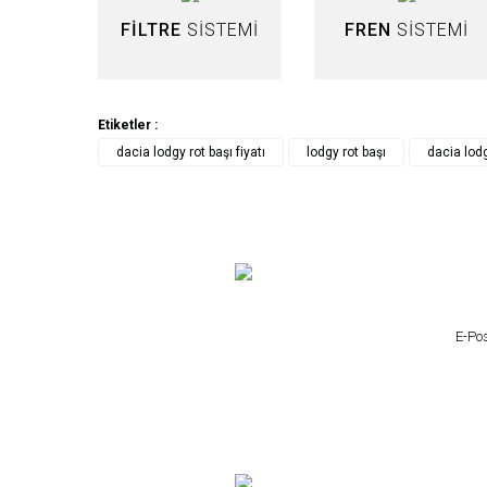
FİLTRE
SİSTEMİ
FREN
SİSTEMİ
DELPHI
Dacia Lodgy Sağ Rot Başı DELPHI
Etiketler :
dacia lodgy rot başı fiyatı
lodgy rot başı
dacia lodg
366,51 TL