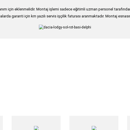
ım için eklenmelidir. Montaj işlemi sadece eğitimli uzman personel tarafından g
alarda garanti için km yazılı servis işçilik faturası aranmaktadır. Montaj esnası
nularda yetersiz gördüğünüz noktaları öneri formunu kullanarak tarafımıza iletebi
Bu ürüne ilk yorumu siz yapın!
Yorum Yaz