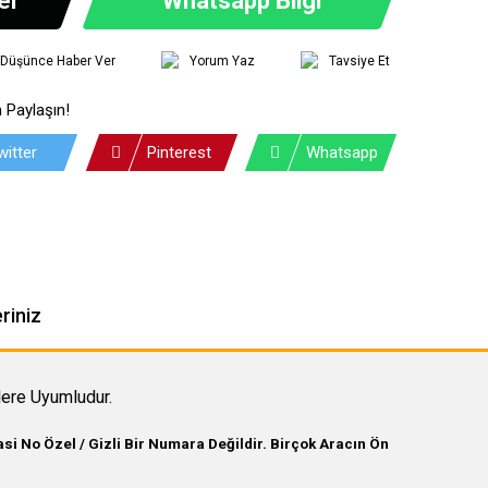
ı Düşünce Haber Ver
Yorum Yaz
Tavsiye Et
 Paylaşın!
witter
Pinterest
Whatsapp
riniz
ere Uyumludur.
i No Özel / Gizli Bir Numara Değildir. Birçok Aracın Ön