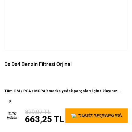
Ds Ds4 Benzin Filtresi Orjinal
Tüm GM / PSA / MOPAR marka yedek parçaları için tıklayınız...
0
829,07 TL
%20
TAKSİT SEÇENEKLERİ
663,25 TL
indirim