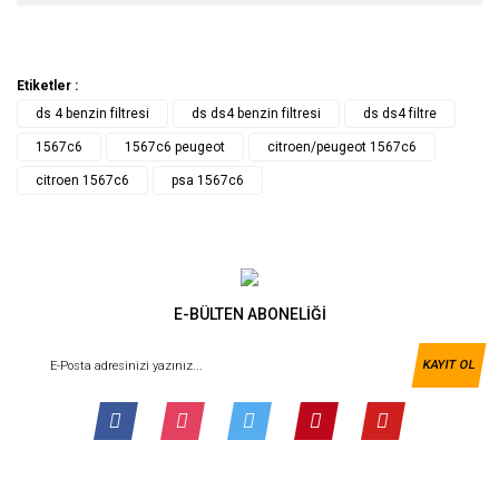
Etiketler :
ds 4 benzin filtresi
ds ds4 benzin filtresi
ds ds4 filtre
1567c6
1567c6 peugeot
citroen/peugeot 1567c6
citroen 1567c6
psa 1567c6
E-BÜLTEN ABONELİĞİ
KAYIT OL