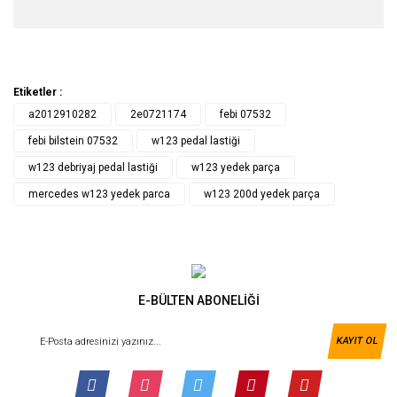
Etiketler :
a2012910282
2e0721174
febi 07532
febi bilstein 07532
w123 pedal lastiği
w123 debriyaj pedal lastiği
w123 yedek parça
mercedes w123 yedek parca
w123 200d yedek parça
E-BÜLTEN ABONELİĞİ
KAYIT OL