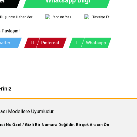
ı Düşünce Haber Ver
Yorum Yaz
Tavsiye Et
 Paylaşın!
witter
Pinterest
Whatsapp
riniz
ası Modellere Uyumludur.
i No Özel / Gizli Bir Numara Değildir. Birçok Aracın Ön