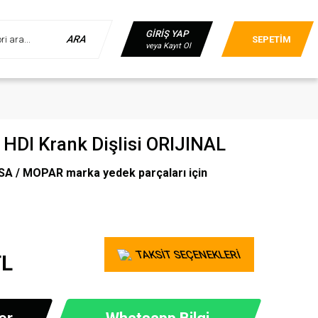
GİRİŞ YAP
ARA
SEPETİM
veya Kayıt Ol
HDI Krank Dişlisi ORIJINAL
A / MOPAR marka yedek parçaları için
TAKSİT SEÇENEKLERİ
TL
er
Whatsapp Bilgi