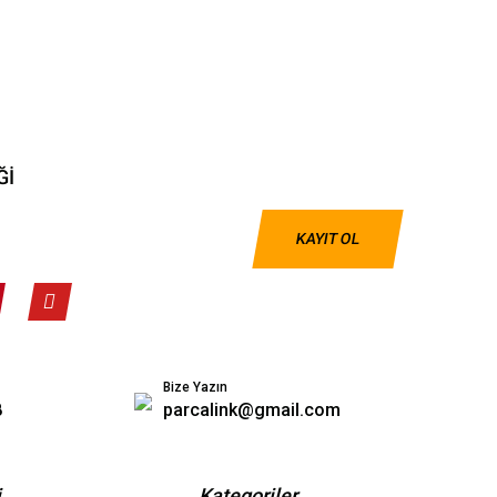
Ğİ
KAYIT OL
Bize Yazın
8
parcalink@gmail.com
i
Kategoriler