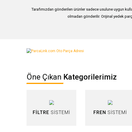
Tarafımızdan gönderilen ürünler sadece usulune uygun kullan
olmadan gönderilir. Orijinal yedek parç
Bu ürünün fiyat bilgisi, resim, ürün açıklamalarında ve diğer ko
Görüş ve önerileriniz için teşekkür ederiz.
Ürün resmi kalitesiz, bozuk veya görüntülenemiyor.
Öne Çıkan
Kategorilerimiz
Ürün açıklamasında eksik bilgiler bulunuyor.
Ürün bilgilerinde hatalar bulunuyor.
Ürün fiyatı diğer sitelerden daha pahalı.
Bu ürüne benzer farklı alternatifler olmalı.
FİLTRE
SİSTEMİ
FREN
SİSTEMİ