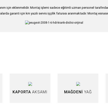
ım için eklenmelidir. Montaj işlemi sadece eğitimli uzman personel tarafından g
alarda garanti için km yazılı servis işçilik faturası aranmaktadır. Montaj esnası
nularda yetersiz gördüğünüz noktaları öneri formunu kullanarak tarafımıza iletebi
Bu ürüne ilk yorumu siz yapın!
Yorum Yaz
KAPORTA
AKSAMI
MAĞDENİ
YAĞ