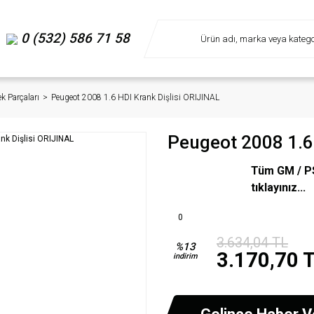
0 (532) 586 71 58
k Parçaları
Peugeot 2008 1.6 HDI Krank Dişlisi ORIJINAL
Peugeot 2008 1.6 
Tüm GM / PS
tıklayınız...
0
3.634,04 TL
%13
3.170,70 
indirim
Gelince Haber V