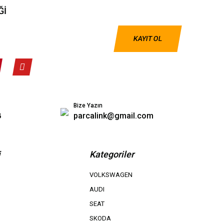
Ğİ
KAYIT OL
Bize Yazın
8
parcalink@gmail.com
i
Kategoriler
VOLKSWAGEN
AUDI
SEAT
SKODA