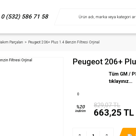
0 (532) 586 71 58
Bakım Parçaları
Peugeot 206+ Plus 1.4 Benzin Filtresi Orjinal
Peugeot 206+ Plus
Tüm GM / PS
tıklayınız...
0
829,07 TL
%20
663,25 TL
indirim