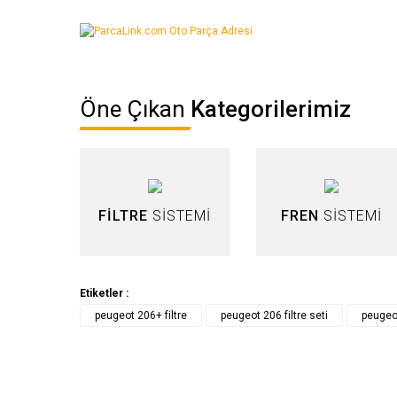
Bu ürünün fiyat bilgisi, resim, ürün açıklamalarında ve diğer ko
Görüş ve önerileriniz için teşekkür ederiz.
Ürün resmi kalitesiz, bozuk veya görüntülenemiyor.
Öne Çıkan
Kategorilerimiz
Ürün açıklamasında eksik bilgiler bulunuyor.
Ürün bilgilerinde hatalar bulunuyor.
Ürün fiyatı diğer sitelerden daha pahalı.
Bu ürüne benzer farklı alternatifler olmalı.
FİLTRE
SİSTEMİ
FREN
SİSTEMİ
Etiketler :
peugeot 206+ filtre
peugeot 206 filtre seti
peugeot