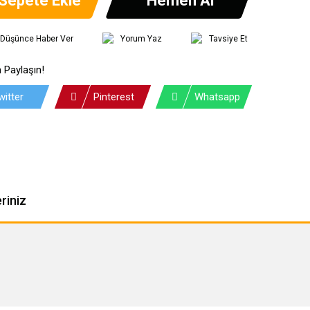
ı Düşünce Haber Ver
Yorum Yaz
Tavsiye Et
 Paylaşın!
witter
Pinterest
Whatsapp
riniz