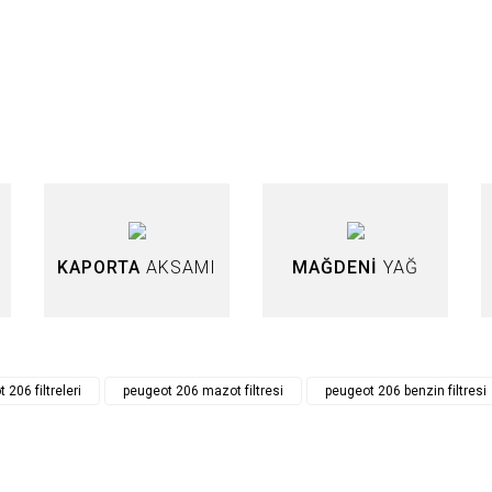
nularda yetersiz gördüğünüz noktaları öneri formunu kullanarak tarafımıza iletebi
Bu ürüne ilk yorumu siz yapın!
Yorum Yaz
KAPORTA
AKSAMI
MAĞDENİ
YAĞ
Gönder
 206 filtreleri
peugeot 206 mazot filtresi
peugeot 206 benzin filtresi