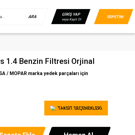
GİRİŞ YAP
ARA
SEPETİM
veya Kayıt Ol
 1.4 Benzin Filtresi Orjinal
A / MOPAR marka yedek parçaları için
TAKSİT SEÇENEKLERİ
Sepete Ekle
Hemen Al