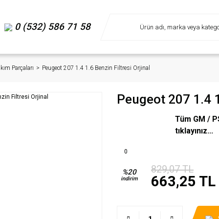
0 (532) 586 71 58
akım Parçaları
Peugeot 207 1.4 1.6 Benzin Filtresi Orjinal
Peugeot 207 1.4 1.
Tüm GM / PS
tıklayınız...
0
829,07 TL
%20
663,25 TL
indirim