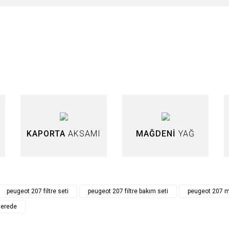
nularda yetersiz gördüğünüz noktaları öneri formunu kullanarak tarafımıza iletebi
Bu ürüne ilk yorumu siz yapın!
Yorum Yaz
KAPORTA
AKSAMI
MAĞDENİ
YAĞ
Gönder
peugeot 207 filtre seti
peugeot 207 filtre bakım seti
peugeot 207 ma
nerede