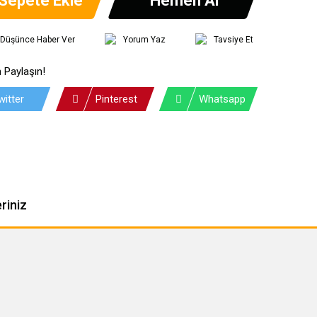
ı Düşünce Haber Ver
Yorum Yaz
Tavsiye Et
 Paylaşın!
witter
Pinterest
Whatsapp
riniz