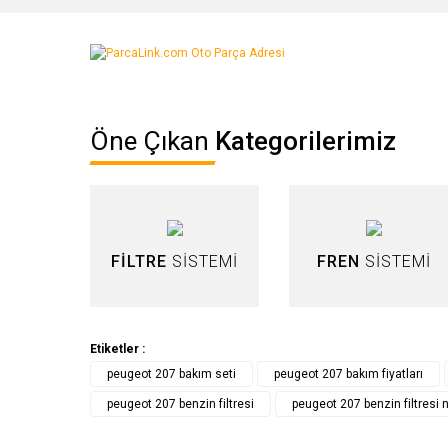
Bu ürünün fiyat bilgisi, resim, ürün açıklamalarında ve diğer ko
Görüş ve önerileriniz için teşekkür ederiz.
Ürün resmi kalitesiz, bozuk veya görüntülenemiyor.
Öne Çıkan
Kategorilerimiz
Ürün açıklamasında eksik bilgiler bulunuyor.
Ürün bilgilerinde hatalar bulunuyor.
Ürün fiyatı diğer sitelerden daha pahalı.
Bu ürüne benzer farklı alternatifler olmalı.
FİLTRE
SİSTEMİ
FREN
SİSTEMİ
Etiketler :
peugeot 207 bakım seti
peugeot 207 bakım fiyatları
peugeot 207 benzin filtresi
peugeot 207 benzin filtresi 