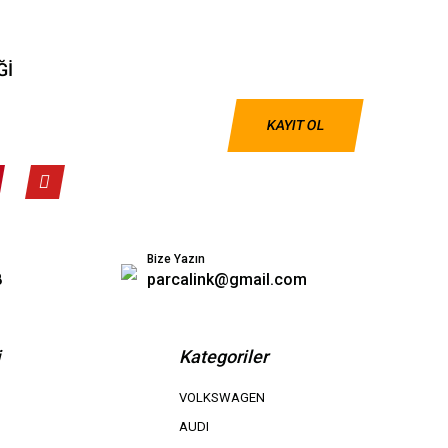
Ğİ
KAYIT OL
Bize Yazın
8
parcalink@gmail.com
i
Kategoriler
VOLKSWAGEN
AUDI