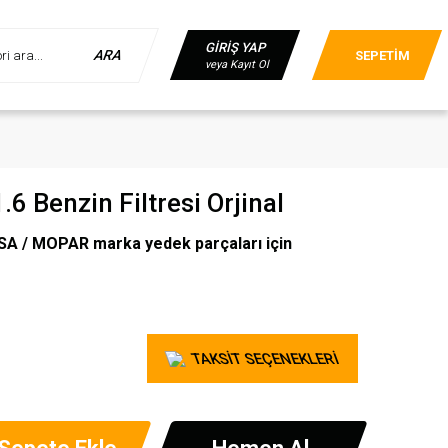
GİRİŞ YAP
ARA
SEPETİM
veya Kayıt Ol
6 Benzin Filtresi Orjinal
A / MOPAR marka yedek parçaları için
TAKSİT SEÇENEKLERİ
Sepete Ekle
Hemen Al