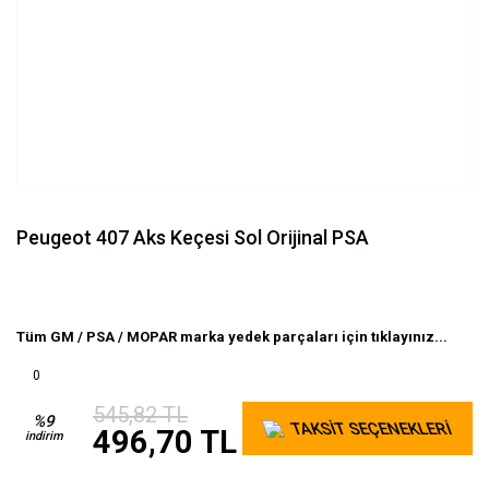
Peugeot 407 Aks Keçesi Sol Orijinal PSA
Tüm GM / PSA / MOPAR marka yedek parçaları için tıklayınız...
0
545,82 TL
%9
TAKSİT SEÇENEKLERİ
496,70 TL
indirim