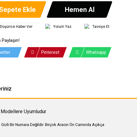
Sepete Ekle
Hemen Al
ı Düşünce Haber Ver
Yorum Yaz
Tavsiye Et
 Paylaşın!
witter
Pinterest
Whatsapp
riniz
 Modellere Uyumludur.
 Gizli Bir Numara Değildir. Birçok Aracın Ön Camında Açıkça