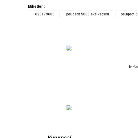
Etiketler :
1623179680
peugeot 5008 aks keçesi
peugeot 5
Kurumsal