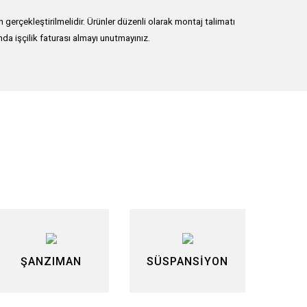
erçekleştirilmelidir. Ürünler düzenli olarak montaj talimatı
ında işçilik faturası almayı unutma
yınız.
lirsiniz.
ŞANZIMAN
SÜSPANSİYON