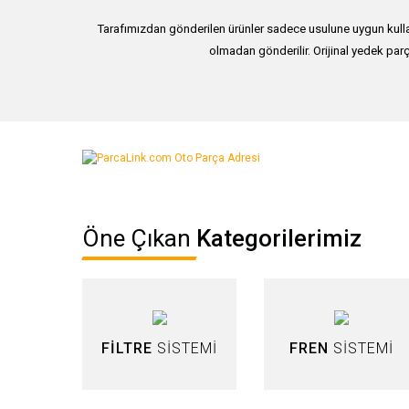
Tarafımızdan gönderilen ürünler sadece usulune uygun kullan
olmadan gönderilir. Orijinal yedek parç
Bu ürünün fiyat bilgisi, resim, ürün açıklamalarında ve diğer ko
Görüş ve önerileriniz için teşekkür ederiz.
Ürün resmi kalitesiz, bozuk veya görüntülenemiyor.
Öne Çıkan
Kategorilerimiz
Ürün açıklamasında eksik bilgiler bulunuyor.
Ürün bilgilerinde hatalar bulunuyor.
Ürün fiyatı diğer sitelerden daha pahalı.
Bu ürüne benzer farklı alternatifler olmalı.
FİLTRE
SİSTEMİ
FREN
SİSTEMİ