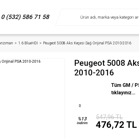
0 (532) 586 71 58
Şanzıman
1.6 BlueHDI
Peugeot 5008 Aks Keçesi Sağ Orijinal PSA 2010-2016
Peugeot 5008 Aks
2010-2016
Tüm GM / PS
tıklayınız...
0
547,96 TL
%13
476,72 TL
indirim