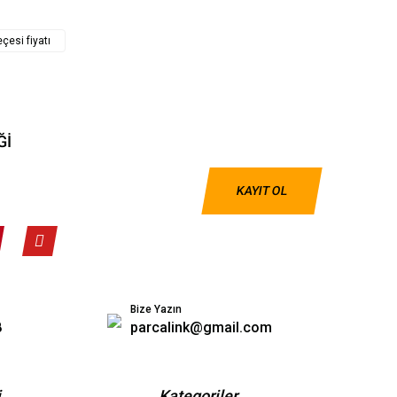
çesi fiyatı
Ğİ
KAYIT OL
Bize Yazın
8
parcalink@gmail.com
i
Kategoriler