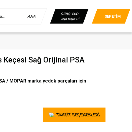
GİRİŞ YAP
ARA
SEPETİM
veya Kayıt Ol
 Keçesi Sağ Orijinal PSA
A / MOPAR marka yedek parçaları için
TAKSİT SEÇENEKLERİ