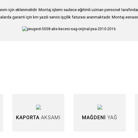
ım için eklenmelidir. Montaj işlemi sadece eğitimli uzman personel tarafından g
alarda garanti için km yazılı servis işçilik faturası aranmaktadır. Montaj esnas
nularda yetersiz gördüğünüz noktaları öneri formunu kullanarak tarafımıza iletebi
Bu ürüne ilk yorumu siz yapın!
Yorum Yaz
KAPORTA
AKSAMI
MAĞDENİ
YAĞ