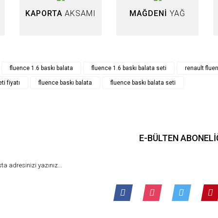
KAPORTA
AKSAMI
MAĞDENİ
YAĞ
Gönder
fluence 1.6 baskı balata
fluence 1.6 baskı balata seti
renault flue
ti fiyatı
fluence baskı balata
fluence baskı balata seti
LEO
E-BÜLTEN ABONELİ