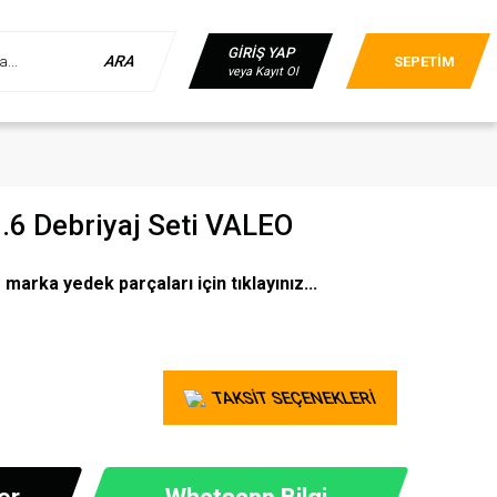
GİRİŞ YAP
ARA
SEPETİM
veya Kayıt Ol
.6 Debriyaj Seti VALEO
arka yedek parçaları için tıklayınız...
TAKSİT SEÇENEKLERİ
er
Whatsapp Bilgi