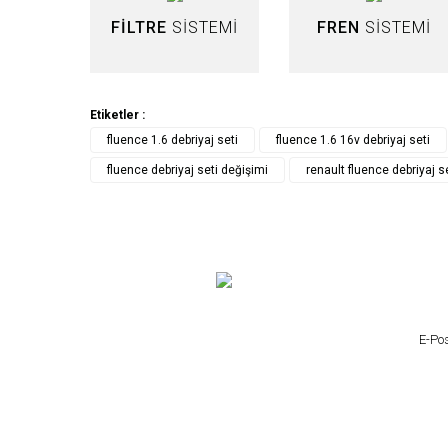
FİLTRE
SİSTEMİ
FREN
SİSTEMİ
Etiketler :
fluence 1.6 debriyaj seti
fluence 1.6 16v debriyaj seti
fluence debriyaj seti değişimi
renault fluence debriyaj se
VALEO
Renault Clio 3 1.4 Debriyaj Seti Rulmanlı VA
4.568,45 TL