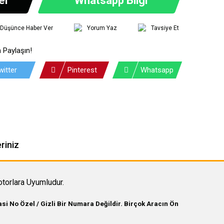
ı Düşünce Haber Ver
Yorum Yaz
Tavsiye Et
 Paylaşın!
witter
Pinterest
Whatsapp
riniz
orlara Uyumludur.
i No Özel / Gizli Bir Numara Değildir. Birçok Aracın Ön