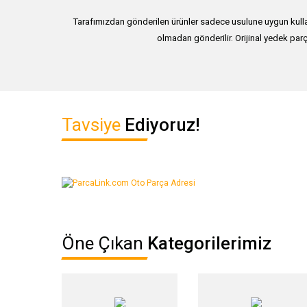
Tarafımızdan gönderilen ürünler sadece usulune uygun kullan
olmadan gönderilir. Orijinal yedek parç
Bu ürünün fiyat bilgisi, resim, ürün açıklamalarında ve diğer ko
Tavsiye
Ediyoruz!
Görüş ve önerileriniz için teşekkür ederiz.
Ürün resmi kalitesiz, bozuk veya görüntülenemiyor.
Ürün açıklamasında eksik bilgiler bulunuyor.
Ürün bilgilerinde hatalar bulunuyor.
Ürün fiyatı diğer sitelerden daha pahalı.
Öne Çıkan
Kategorilerimiz
Bu ürüne benzer farklı alternatifler olmalı.