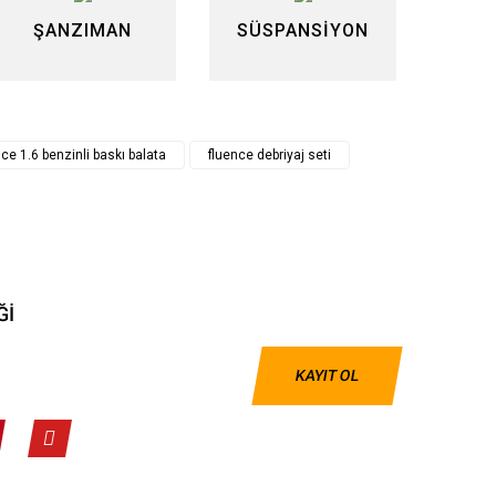
ŞANZIMAN
SÜSPANSİYON
nce 1.6 benzinli baskı balata
fluence debriyaj seti
Ğİ
KAYIT OL