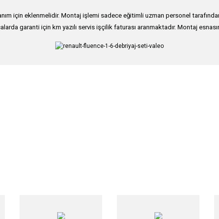
ım için eklenmelidir. Montaj işlemi sadece eğitimli uzman personel tarafından g
alarda garanti için km yazılı servis işçilik faturası aranmaktadır. Montaj esnası
nularda yetersiz gördüğünüz noktaları öneri formunu kullanarak tarafımıza iletebi
Bu ürüne ilk yorumu siz yapın!
Yorum Yaz