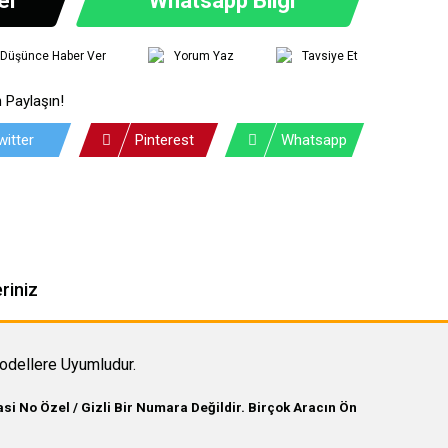
ı Düşünce Haber Ver
Yorum Yaz
Tavsiye Et
 Paylaşın!
witter
Pinterest
Whatsapp
riniz
odellere Uyumludur.
i No Özel / Gizli Bir Numara Değildir. Birçok Aracın Ön