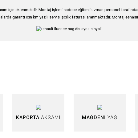
ım için eklenmelidir. Montaj işlemi sadece eğitimli uzman personel tarafından g
alarda garanti için km yazılı servis işçilik faturası aranmaktadır. Montaj esnası
nularda yetersiz gördüğünüz noktaları öneri formunu kullanarak tarafımıza iletebi
Bu ürüne ilk yorumu siz yapın!
Yorum Yaz
KAPORTA
AKSAMI
MAĞDENİ
YAĞ