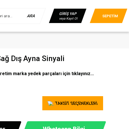
GİRİŞ YAP
ARA
SEPETİM
veya Kayıt Ol
ağ Dış Ayna Sinyali
retim marka yedek parçaları için tıklayınız...
TAKSİT SEÇENEKLERİ
er
Whatsapp Bilgi