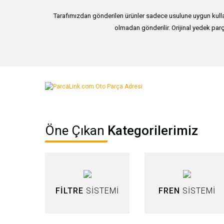
Tarafımızdan gönderilen ürünler sadece usulune uygun kullan
olmadan gönderilir. Orijinal yedek parç
Bu ürünün fiyat bilgisi, resim, ürün açıklamalarında ve diğer ko
Görüş ve önerileriniz için teşekkür ederiz.
Ürün resmi kalitesiz, bozuk veya görüntülenemiyor.
Öne Çıkan
Kategorilerimiz
Ürün açıklamasında eksik bilgiler bulunuyor.
Ürün bilgilerinde hatalar bulunuyor.
Ürün fiyatı diğer sitelerden daha pahalı.
Bu ürüne benzer farklı alternatifler olmalı.
FİLTRE
SİSTEMİ
FREN
SİSTEMİ