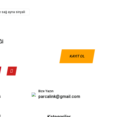
 sağ ayna sinyali
Ğİ
KAYIT OL
Bize Yazın
8
parcalink@gmail.com
i
Kategoriler