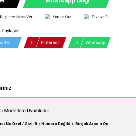
ı Düşünce Haber Ver
Yorum Yaz
Tavsiye Et
 Paylaşın!
witter
Pinterest
Whatsapp
riniz
ı Modellere Uyumludur.
i No Özel / Gizli Bir Numara Değildir. Birçok Aracın Ön