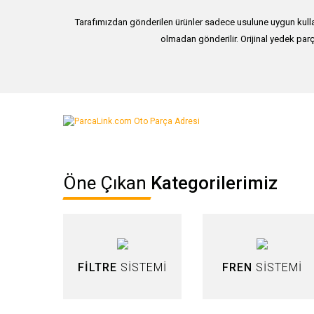
Tarafımızdan gönderilen ürünler sadece usulune uygun kullan
olmadan gönderilir. Orijinal yedek parç
Bu ürünün fiyat bilgisi, resim, ürün açıklamalarında ve diğer ko
Görüş ve önerileriniz için teşekkür ederiz.
Ürün resmi kalitesiz, bozuk veya görüntülenemiyor.
Öne Çıkan
Kategorilerimiz
Ürün açıklamasında eksik bilgiler bulunuyor.
Ürün bilgilerinde hatalar bulunuyor.
Ürün fiyatı diğer sitelerden daha pahalı.
Bu ürüne benzer farklı alternatifler olmalı.
FİLTRE
SİSTEMİ
FREN
SİSTEMİ