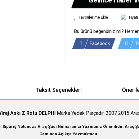
Fiyat
Bu ürünü beğendiniz mi? Hemen
Facebook
T
Taksit Seçenekleri
Önerile
iraj Askı Z Rotu DELPHI
Marka Yedek Parçadır. 2007 2015 Aras
in Sipariş Notunuza Araç Şasi Numaranızı Yazmanız Önemlidir. Araç Şas
Camında Açıkça Yazmaktadır.