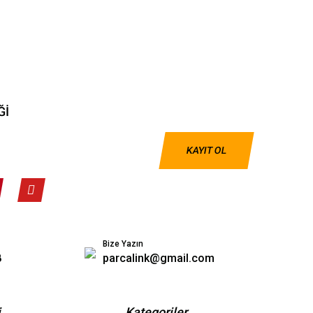
Ğİ
KAYIT OL
Bize Yazın
8
parcalink@gmail.com
i
Kategoriler