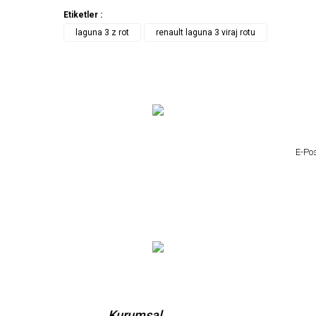
Etiketler :
laguna 3 z rot
renault laguna 3 viraj rotu
Kurumsal