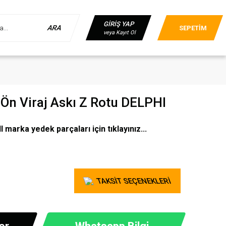
GİRİŞ YAP
ARA
SEPETİM
veya Kayıt Ol
Ön Viraj Askı Z Rotu DELPHI
marka yedek parçaları için tıklayınız...
TAKSİT SEÇENEKLERİ
er
Whatsapp Bilgi