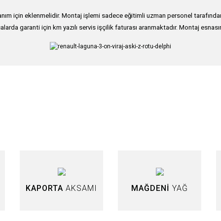
ım için eklenmelidir. Montaj işlemi sadece eğitimli uzman personel tarafından g
alarda garanti için km yazılı servis işçilik faturası aranmaktadır. Montaj esnası
nularda yetersiz gördüğünüz noktaları öneri formunu kullanarak tarafımıza iletebi
Bu ürüne ilk yorumu siz yapın!
Yorum Yaz
KAPORTA
AKSAMI
MAĞDENİ
YAĞ