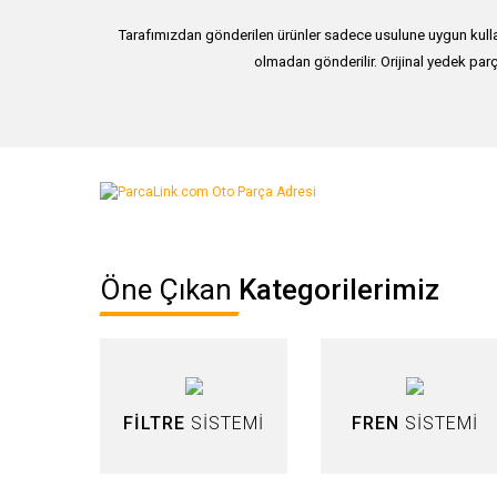
Tarafımızdan gönderilen ürünler sadece usulune uygun kullan
olmadan gönderilir. Orijinal yedek parç
Bu ürünün fiyat bilgisi, resim, ürün açıklamalarında ve diğer ko
Görüş ve önerileriniz için teşekkür ederiz.
Ürün resmi kalitesiz, bozuk veya görüntülenemiyor.
Öne Çıkan
Kategorilerimiz
Ürün açıklamasında eksik bilgiler bulunuyor.
Ürün bilgilerinde hatalar bulunuyor.
Ürün fiyatı diğer sitelerden daha pahalı.
Bu ürüne benzer farklı alternatifler olmalı.
FİLTRE
SİSTEMİ
FREN
SİSTEMİ