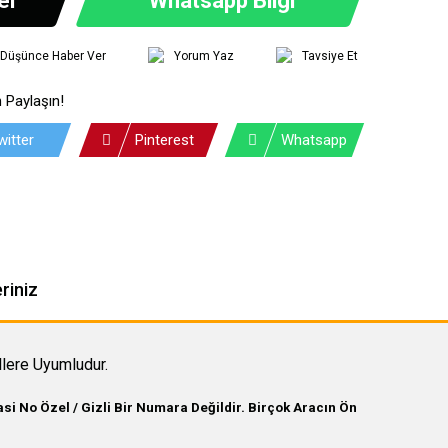
ı Düşünce Haber Ver
Yorum Yaz
Tavsiye Et
 Paylaşın!
witter
Pinterest
Whatsapp
riniz
lere Uyumludur.
i No Özel / Gizli Bir Numara Değildir. Birçok Aracın Ön