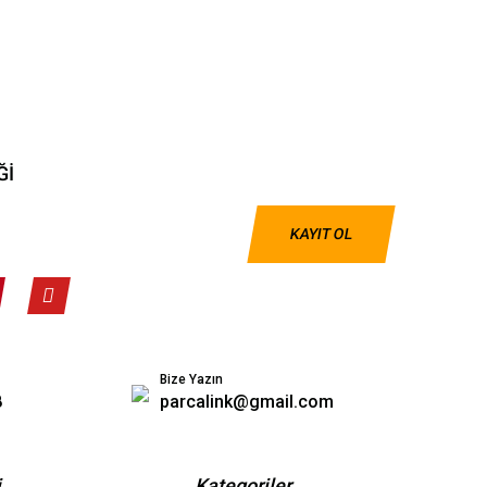
Ğİ
KAYIT OL
Bize Yazın
8
parcalink@gmail.com
i
Kategoriler