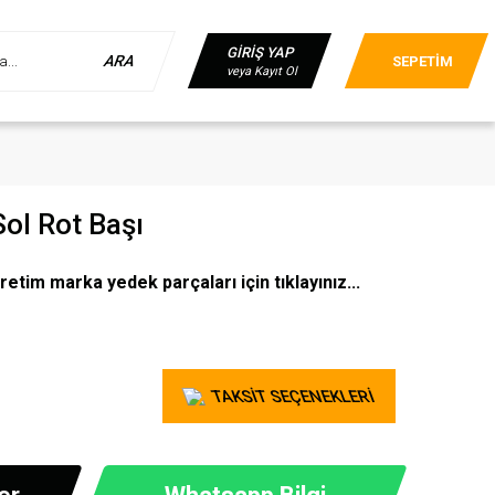
GİRİŞ YAP
ARA
SEPETİM
veya Kayıt Ol
Sol Rot Başı
retim marka yedek parçaları için tıklayınız...
TAKSİT SEÇENEKLERİ
er
Whatsapp Bilgi