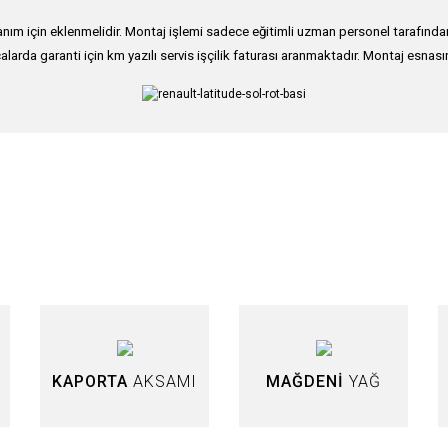
ım için eklenmelidir. Montaj işlemi sadece eğitimli uzman personel tarafından g
alarda garanti için km yazılı servis işçilik faturası aranmaktadır. Montaj esnası
nularda yetersiz gördüğünüz noktaları öneri formunu kullanarak tarafımıza iletebi
Bu ürüne ilk yorumu siz yapın!
Yorum Yaz
KAPORTA
AKSAMI
MAĞDENİ
YAĞ