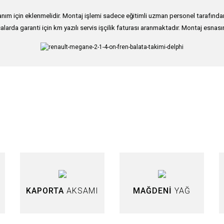
ım için eklenmelidir. Montaj işlemi sadece eğitimli uzman personel tarafından g
alarda garanti için km yazılı servis işçilik faturası aranmaktadır. Montaj esnası
nularda yetersiz gördüğünüz noktaları öneri formunu kullanarak tarafımıza iletebi
Bu ürüne ilk yorumu siz yapın!
Yorum Yaz
KAPORTA
AKSAMI
MAĞDENİ
YAĞ