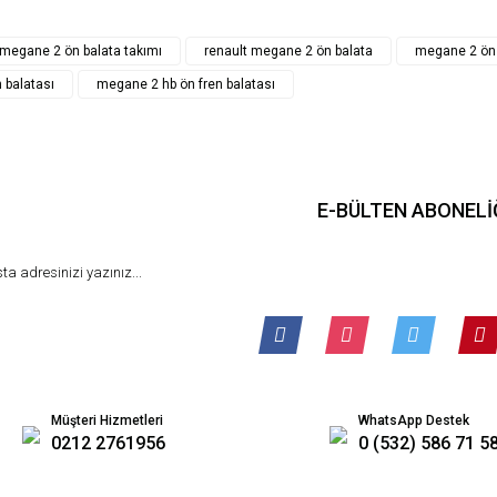
Gönder
megane 2 ön balata takımı
renault megane 2 ön balata
megane 2 ön 
 balatası
megane 2 hb ön fren balatası
E-BÜLTEN ABONELİ
Müşteri Hizmetleri
WhatsApp Destek
0212 2761956
0 (532) 586 71 5