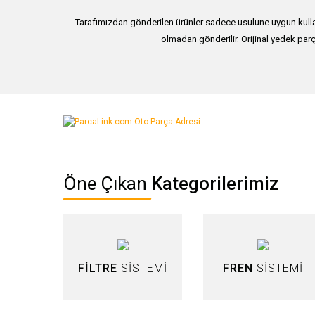
Tarafımızdan gönderilen ürünler sadece usulune uygun kullan
olmadan gönderilir. Orijinal yedek parç
Bu ürünün fiyat bilgisi, resim, ürün açıklamalarında ve diğer ko
Görüş ve önerileriniz için teşekkür ederiz.
Ürün resmi kalitesiz, bozuk veya görüntülenemiyor.
Öne Çıkan
Kategorilerimiz
Ürün açıklamasında eksik bilgiler bulunuyor.
Ürün bilgilerinde hatalar bulunuyor.
Ürün fiyatı diğer sitelerden daha pahalı.
Bu ürüne benzer farklı alternatifler olmalı.
FİLTRE
SİSTEMİ
FREN
SİSTEMİ