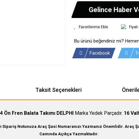
Gelince Haber V
Fiyat
Bu ürünü beğendiniz mi? Hemen
Facebook
T
Taksit Seçenekleri
Önerile
4 Ön Fren Balata Takımı DELPHI
Marka Yedek Parçadır.
16 Val
in Sipariş Notunuza Araç Şasi Numaranızı Yazmanız Önemlidir. Araç Şas
Camında Açıkça Yazmaktadır.