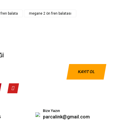
fren balata
megane 2 ön fren balatası
Ğİ
KAYIT OL
Bize Yazın
8
parcalink@gmail.com