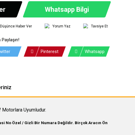
er
Whatsapp Bilgi
ı Düşünce Haber Ver
Yorum Yaz
Tavsiye Et
 Paylaşın!
witter
Pinterest
Whatsapp
riniz
f
Motorlara Uyumludur.
i No Özel / Gizli Bir Numara Değildir. Birçok Aracın Ön