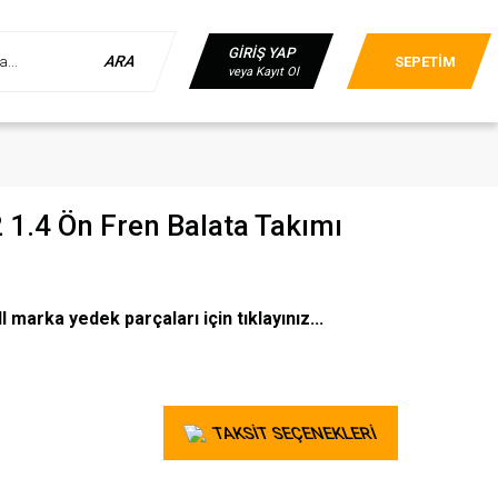
GİRİŞ YAP
ARA
SEPETİM
veya Kayıt Ol
 1.4 Ön Fren Balata Takımı
marka yedek parçaları için tıklayınız...
TAKSİT SEÇENEKLERİ