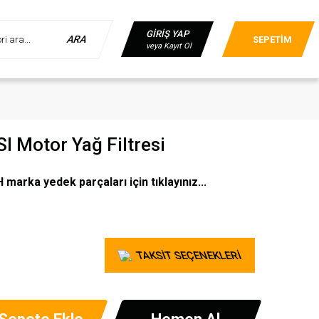
GİRİŞ YAP
ARA
SEPETİM
veya Kayıt Ol
I Motor Yağ Filtresi
arka yedek parçaları için tıklayınız...
TAKSİT SEÇENEKLERİ
Sepete Ekle
Hemen Al