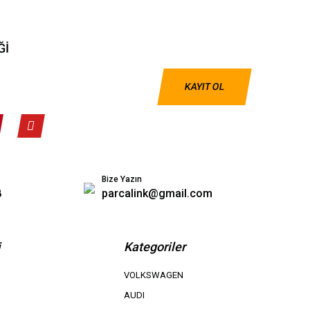
Ğİ
KAYIT OL
Bize Yazın
8
parcalink@gmail.com
i
Kategoriler
VOLKSWAGEN
AUDI