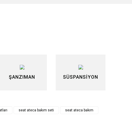
lirsiniz.
ŞANZIMAN
SÜSPANSİYON
tları
seat ateca bakım seti
seat ateca bakım