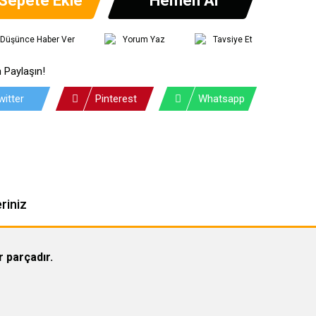
ı Düşünce Haber Ver
Yorum Yaz
Tavsiye Et
 Paylaşın!
witter
Pinterest
Whatsapp
riniz
 parçadır.