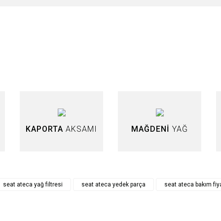
nularda yetersiz gördüğünüz noktaları öneri formunu kullanarak tarafımıza iletebi
Bu ürüne ilk yorumu siz yapın!
Yorum Yaz
KAPORTA
AKSAMI
MAĞDENİ
YAĞ
Gönder
seat ateca yağ filtresi
seat ateca yedek parça
seat ateca bakım fiya