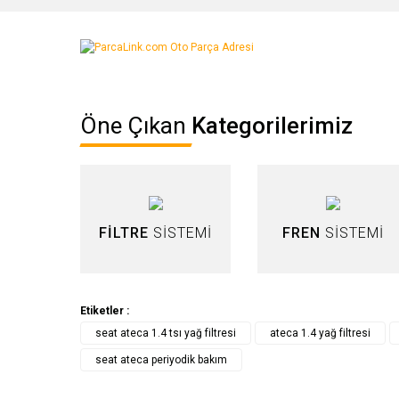
Bu ürünün fiyat bilgisi, resim, ürün açıklamalarında ve diğer ko
Görüş ve önerileriniz için teşekkür ederiz.
Ürün resmi kalitesiz, bozuk veya görüntülenemiyor.
Öne Çıkan
Kategorilerimiz
Ürün açıklamasında eksik bilgiler bulunuyor.
Ürün bilgilerinde hatalar bulunuyor.
Ürün fiyatı diğer sitelerden daha pahalı.
Bu ürüne benzer farklı alternatifler olmalı.
FİLTRE
SİSTEMİ
FREN
SİSTEMİ
Etiketler :
seat ateca 1.4 tsı yağ filtresi
ateca 1.4 yağ filtresi
seat ateca periyodik bakım