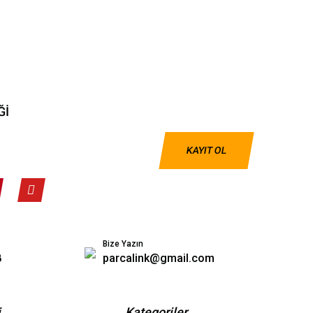
Ğİ
KAYIT OL
Bize Yazın
8
parcalink@gmail.com
i
Kategoriler