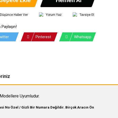
ı Düşünce Haber Ver
Yorum Yaz
Tavsiye Et
 Paylaşın!
witter
Pinterest
Whatsapp
riniz
Modellere Uyumludur.
i No Özel / Gizli Bir Numara Değildir. Birçok Aracın Ön