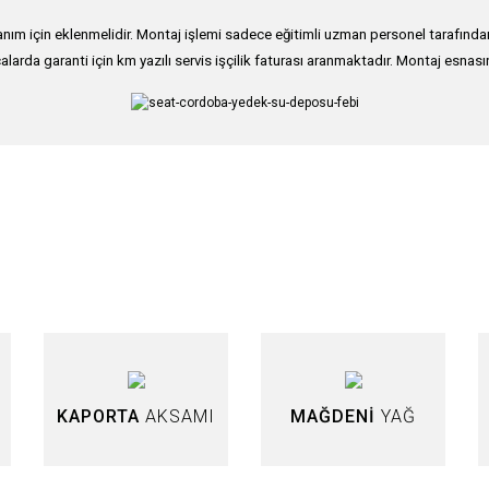
ım için eklenmelidir. Montaj işlemi sadece eğitimli uzman personel tarafından g
alarda garanti için km yazılı servis işçilik faturası aranmaktadır. Montaj esnası
nularda yetersiz gördüğünüz noktaları öneri formunu kullanarak tarafımıza iletebi
Bu ürüne ilk yorumu siz yapın!
Yorum Yaz
KAPORTA
AKSAMI
MAĞDENİ
YAĞ