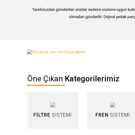
Tarafımızdan gönderilen ürünler sadece usulune uygun kullan
olmadan gönderilir. Orijinal yedek parç
Bu ürünün fiyat bilgisi, resim, ürün açıklamalarında ve diğer ko
Görüş ve önerileriniz için teşekkür ederiz.
Ürün resmi kalitesiz, bozuk veya görüntülenemiyor.
Öne Çıkan
Kategorilerimiz
Ürün açıklamasında eksik bilgiler bulunuyor.
Ürün bilgilerinde hatalar bulunuyor.
Ürün fiyatı diğer sitelerden daha pahalı.
Bu ürüne benzer farklı alternatifler olmalı.
FİLTRE
SİSTEMİ
FREN
SİSTEMİ