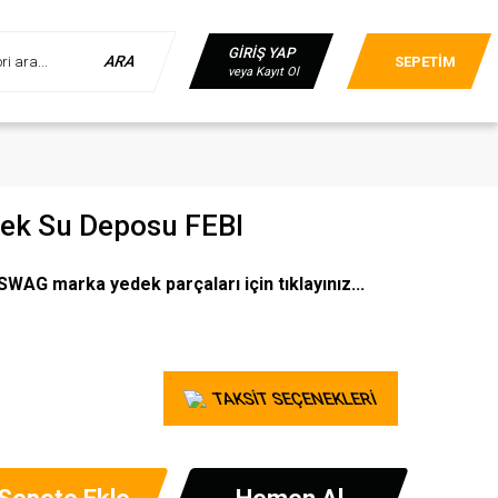
GİRİŞ YAP
ARA
SEPETİM
veya Kayıt Ol
ek Su Deposu FEBI
SWAG marka yedek parçaları için tıklayınız...
TAKSİT SEÇENEKLERİ
Sepete Ekle
Hemen Al