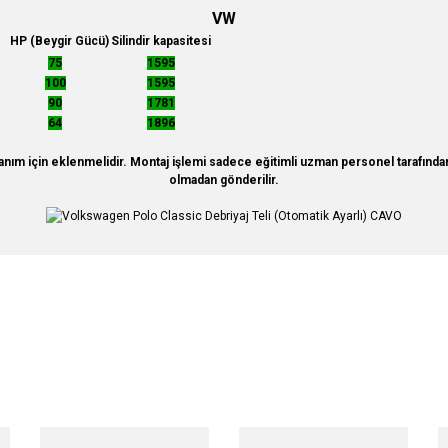
VW
HP (Beygir Gücü)
Silindir kapasitesi
75
1595
100
1595
90
1781
64
1896
ım için eklenmelidir. Montaj işlemi sadece eğitimli uzman personel tarafından g
olmadan gönderilir.
nularda yetersiz gördüğünüz noktaları öneri formunu kullanarak tarafımıza iletebi
Bu ürüne ilk yorumu siz yapın!
Yorum Yaz