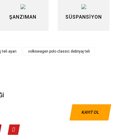
ŞANZIMAN
SÜSPANSİYON
 teli ayarı
volkswagen polo classic debriyaj teli
Ğİ
KAYIT OL