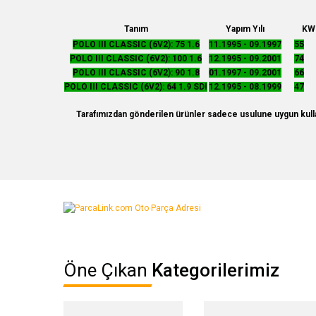
Tanım
Yapım Yılı
KW
POLO III CLASSIC (6V2): 75 1.6
11.1995 - 09.1997
55
POLO III CLASSIC (6V2): 100 1.6
12.1995 - 09.2001
74
POLO III CLASSIC (6V2): 90 1.8
01.1997 - 09.2001
66
POLO III CLASSIC (6V2): 64 1.9 SDI
12.1995 - 08.1999
47
Tarafımızdan gönderilen ürünler sadece usulune uygun kullan
Bu ürünün fiyat bilgisi, resim, ürün açıklamalarında ve diğer ko
Görüş ve önerileriniz için teşekkür ederiz.
Ürün resmi kalitesiz, bozuk veya görüntülenemiyor.
Öne Çıkan
Kategorilerimiz
Ürün açıklamasında eksik bilgiler bulunuyor.
Ürün bilgilerinde hatalar bulunuyor.