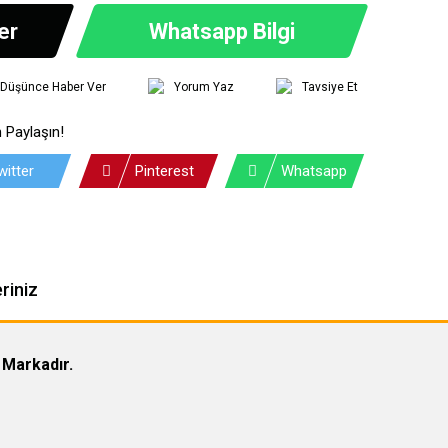
er
Whatsapp Bilgi
ı Düşünce Haber Ver
Yorum Yaz
Tavsiye Et
 Paylaşın!
witter
Pinterest
Whatsapp
riniz
 Markadır.