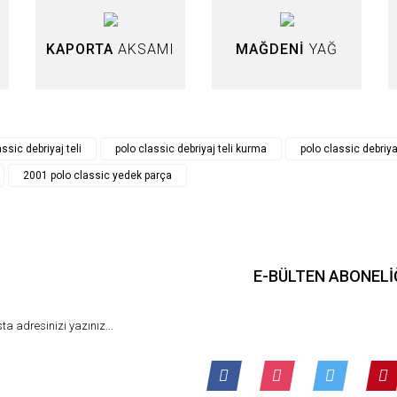
KAPORTA
AKSAMI
MAĞDENİ
YAĞ
Gönder
ssic debriyaj teli
polo classic debriyaj teli kurma
polo classic debriyaj
2001 polo classic yedek parça
E-BÜLTEN ABONELİ