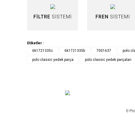
Ürün fiyatı diğer sitelerden daha pahalı.
Bu ürüne benzer farklı alternatifler olmalı.
FİLTRE
SİSTEMİ
FREN
SİSTEMİ
Etiketler :
6k1721335c
6k1721335b
7001637
polo cla
polo classic yedek parça
polo classic yedek parçaları