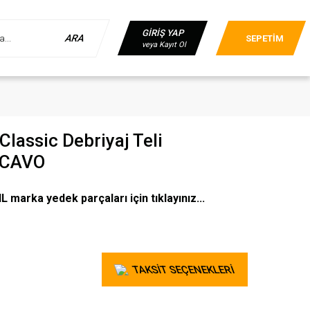
GİRİŞ YAP
ARA
SEPETİM
veya Kayıt Ol
lassic Debriyaj Teli
) CAVO
marka yedek parçaları için tıklayınız...
TAKSİT SEÇENEKLERİ