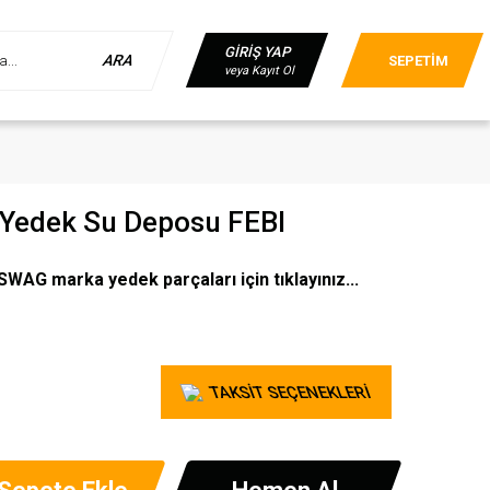
GİRİŞ YAP
ARA
SEPETİM
veya Kayıt Ol
Yedek Su Deposu FEBI
SWAG marka yedek parçaları için tıklayınız...
TAKSİT SEÇENEKLERİ
Sepete Ekle
Hemen Al