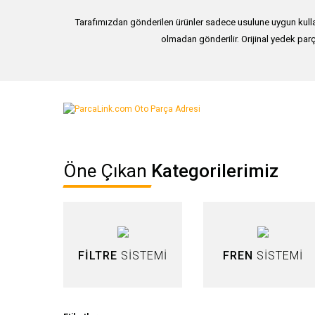
Tarafımızdan gönderilen ürünler sadece usulune uygun kullan
olmadan gönderilir. Orijinal yedek parç
Bu ürünün fiyat bilgisi, resim, ürün açıklamalarında ve diğer ko
Görüş ve önerileriniz için teşekkür ederiz.
Ürün resmi kalitesiz, bozuk veya görüntülenemiyor.
Öne Çıkan
Kategorilerimiz
Ürün açıklamasında eksik bilgiler bulunuyor.
Ürün bilgilerinde hatalar bulunuyor.
Ürün fiyatı diğer sitelerden daha pahalı.
Bu ürüne benzer farklı alternatifler olmalı.
FİLTRE
SİSTEMİ
FREN
SİSTEMİ