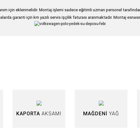
ım için eklenmelidir. Montaj işlemi sadece eğitimli uzman personel tarafından g
alarda garanti için km yazılı servis işçilik faturası aranmaktadır. Montaj esnası
nularda yetersiz gördüğünüz noktaları öneri formunu kullanarak tarafımıza iletebi
Bu ürüne ilk yorumu siz yapın!
Yorum Yaz
KAPORTA
AKSAMI
MAĞDENİ
YAĞ