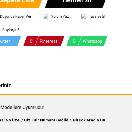
ı Düşünce Haber Ver
Yorum Yaz
Tavsiye Et
 Paylaşın!
witter
Pinterest
Whatsapp
riniz
Modellere Uyumludur.
i No Özel / Gizli Bir Numara Değildir. Birçok Aracın Ön