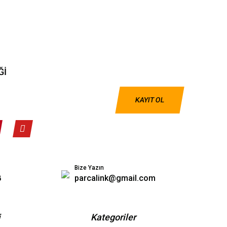
Ğİ
KAYIT OL
Bize Yazın
8
parcalink@gmail.com
i
Kategoriler