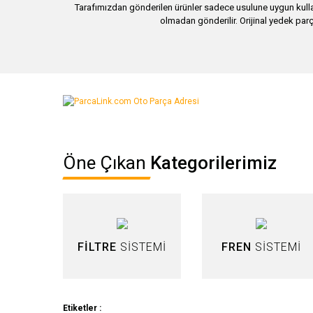
Tarafımızdan gönderilen ürünler sadece usulune uygun kullan
olmadan gönderilir. Orijinal yedek parç
Bu ürünün fiyat bilgisi, resim, ürün açıklamalarında ve diğer ko
Görüş ve önerileriniz için teşekkür ederiz.
Ürün resmi kalitesiz, bozuk veya görüntülenemiyor.
Öne Çıkan
Kategorilerimiz
Ürün açıklamasında eksik bilgiler bulunuyor.
Ürün bilgilerinde hatalar bulunuyor.
Ürün fiyatı diğer sitelerden daha pahalı.
Bu ürüne benzer farklı alternatifler olmalı.
FİLTRE
SİSTEMİ
FREN
SİSTEMİ
Etiketler :