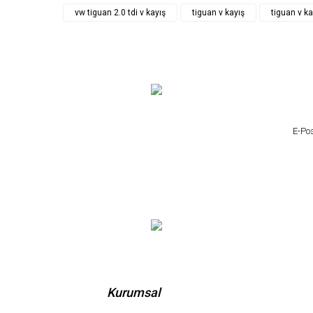
vw tiguan 2.0 tdi v kayış
tiguan v kayış
tiguan v ka
Kurumsal