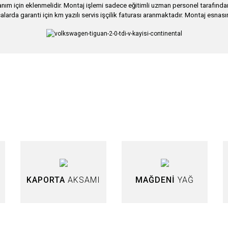
ım için eklenmelidir. Montaj işlemi sadece eğitimli uzman personel tarafından g
alarda garanti için km yazılı servis işçilik faturası aranmaktadır. Montaj esnası
nularda yetersiz gördüğünüz noktaları öneri formunu kullanarak tarafımıza iletebi
Bu ürüne ilk yorumu siz yapın!
Yorum Yaz
KAPORTA
AKSAMI
MAĞDENİ
YAĞ