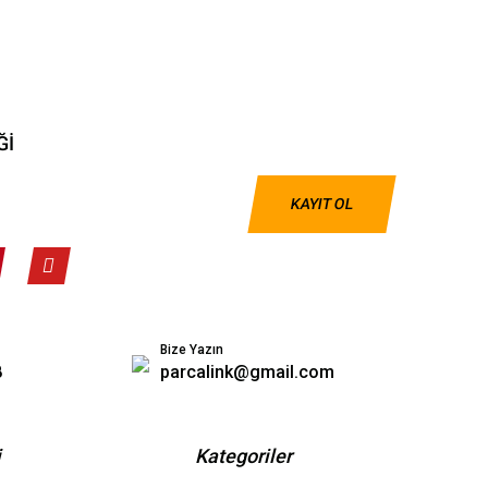
Ğİ
KAYIT OL
Bize Yazın
8
parcalink@gmail.com
i
Kategoriler