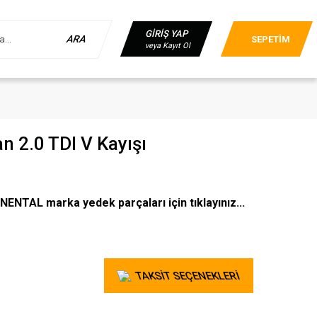
GİRİŞ YAP
ARA
SEPETİM
veya Kayıt Ol
 2.0 TDI V Kayışı
NTAL marka yedek parçaları için tıklayınız...
TAKSİT SEÇENEKLERİ