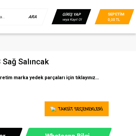
SEPETİM
GİRİŞ YAP
ARA
veya Kayıt Ol
0,00 TL
 Sağ Salıncak
retim marka yedek parçaları için tıklayınız...
TAKSİT SEÇENEKLERİ
er
Whatsapp Bilgi