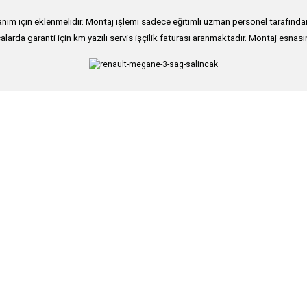
ım için eklenmelidir. Montaj işlemi sadece eğitimli uzman personel tarafından g
alarda garanti için km yazılı servis işçilik faturası aranmaktadır. Montaj esnası
nularda yetersiz gördüğünüz noktaları öneri formunu kullanarak tarafımıza iletebi
Bu ürüne ilk yorumu siz yapın!
Yorum Yaz