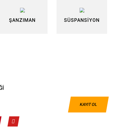
ŞANZIMAN
SÜSPANSİYON
Ğİ
KAYIT OL