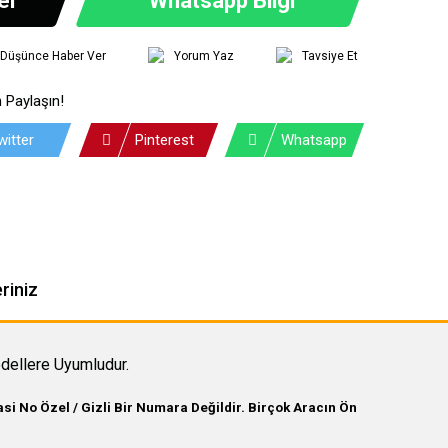
ı Düşünce Haber Ver
Yorum Yaz
Tavsiye Et
 Paylaşın!
witter
Pinterest
Whatsapp
riniz
dellere Uyumludur.
i No Özel / Gizli Bir Numara Değildir. Birçok Aracın Ön