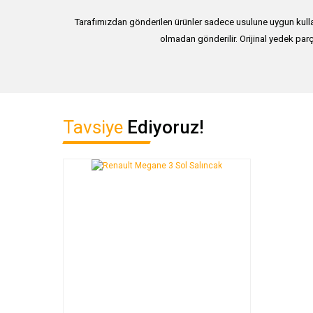
Tarafımızdan gönderilen ürünler sadece usulune uygun kullan
olmadan gönderilir. Orijinal yedek parç
Bu ürünün fiyat bilgisi, resim, ürün açıklamalarında ve diğer ko
Tavsiye
Ediyoruz!
Görüş ve önerileriniz için teşekkür ederiz.
Ürün resmi kalitesiz, bozuk veya görüntülenemiyor.
Ürün açıklamasında eksik bilgiler bulunuyor.
Ürün bilgilerinde hatalar bulunuyor.
Ürün fiyatı diğer sitelerden daha pahalı.
Bu ürüne benzer farklı alternatifler olmalı.