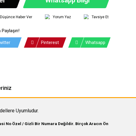
ı Düşünce Haber Ver
Yorum Yaz
Tavsiye Et
 Paylaşın!
witter
Pinterest
Whatsapp
riniz
dellere Uyumludur.
i No Özel / Gizli Bir Numara Değildir. Birçok Aracın Ön