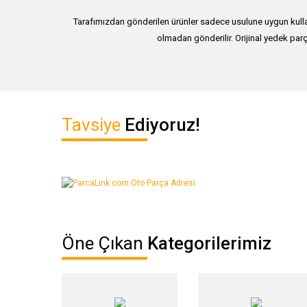
Tarafımızdan gönderilen ürünler sadece usulune uygun kullan
olmadan gönderilir. Orijinal yedek parç
Bu ürünün fiyat bilgisi, resim, ürün açıklamalarında ve diğer ko
Tavsiye
Ediyoruz!
Görüş ve önerileriniz için teşekkür ederiz.
Ürün resmi kalitesiz, bozuk veya görüntülenemiyor.
Ürün açıklamasında eksik bilgiler bulunuyor.
Ürün bilgilerinde hatalar bulunuyor.
Ürün fiyatı diğer sitelerden daha pahalı.
Öne Çıkan
Kategorilerimiz
Bu ürüne benzer farklı alternatifler olmalı.