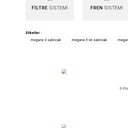
FİLTRE
SİSTEMİ
FREN
SİSTEMİ
YERLI ÜRETIM
Renault Megane 3 Sağ Salıncak
Etiketler :
megane 3 salıncak
megane 3 ön salıncak
megane
1.231,27 TL