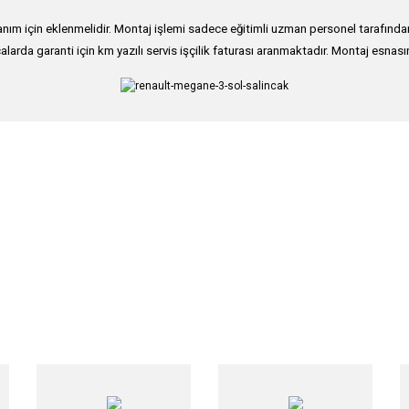
ım için eklenmelidir. Montaj işlemi sadece eğitimli uzman personel tarafından g
alarda garanti için km yazılı servis işçilik faturası aranmaktadır. Montaj esnası
nularda yetersiz gördüğünüz noktaları öneri formunu kullanarak tarafımıza iletebi
Bu ürüne ilk yorumu siz yapın!
Yorum Yaz