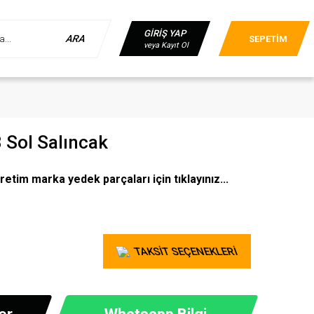
GİRİŞ YAP
ARA
SEPETİM
veya Kayıt Ol
 Sol Salıncak
retim marka yedek parçaları için tıklayınız...
TAKSİT SEÇENEKLERİ
er
Whatsapp Bilgi